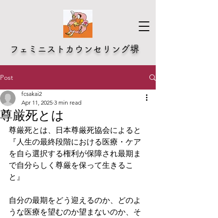
​フェミニストカウンセリング堺
Post
fcsakai2
Apr 11, 2025
3 min read
尊厳死とは
尊厳死とは、日本尊厳死協会によると
『人生の最終段階における医療・ケア
を自ら選択する権利が保障され最期ま
で自分らしく尊厳を保って生きるこ
と』
自分の最期をどう迎えるのか、どのよ
うな医療を望むのか望まないのか、そ