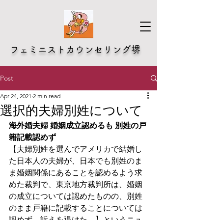
​フェミニストカウンセリング堺
Post
Apr 24, 2021
2 min read
選択的夫婦別姓について
海外婚夫婦 婚姻成立認めるも 別姓の戸
籍記載認めず
【夫婦別姓を選んでアメリカで結婚し
た日本人の夫婦が、日本でも別姓のま
ま婚姻関係にあることを認めるよう求
めた裁判で、東京地方裁判所は、婚姻
の成立については認めたものの、別姓
のまま戸籍に記載することについては
認めず、訴えを退けた。】というニュ