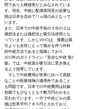
問であり人権侵害だとみなされていま
す。現在、中絶に配偶者同意が必要な
国は日本を含めて11ヵ国のみとなって
います。
また、日本での中絶手術の３分の２は
掻把法または掻把法と吸引法併用とな
っています。しかしWHOは、搔爬は吸
引よりも女性にとって痛みを伴う外科
的中絶方法であると指摘しており、
2012年のガイドライン『安全な中絶 第2
版』では、中絶薬か吸引法に置き換え
るよう指導しています。
　そして中絶費用が世界に比べて高額
なことや医療保険の適用外であること
も問題です。日本での中絶費用は妊娠
初期でも少なくとも十数万円かかると
言われています。一方で中絶ピルの原
価は世界平均７８０円とされており、