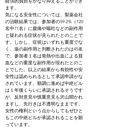
経済的負担をかなり抑えることができ
ます。
気になる安全性については、製薬会社
の治験結果では、参加者の59.2%（120
名中71名）に腹痛や嘔吐などの副作用
と疑われる症状が見られたとのことで
す。しかし、症状はいずれも重度でな
く、薬の副作用と判断されたのは45名
で、参加者１名は発熱や出血による貧
血などの重度な副作用が現れたとのこ
とでした。以上の結果から有効性や安
全性は認められるとして承認申請がな
されています。順調に進めば中絶ピル
は１年後くらいに承認されるそうです
が、反対意見や慎重意見も沢山聞かれ
ますし、先行きは不透明なままです。
女性の権利という点からしてもぜひと
もこの中絶ピルが承認されることを願
っています。