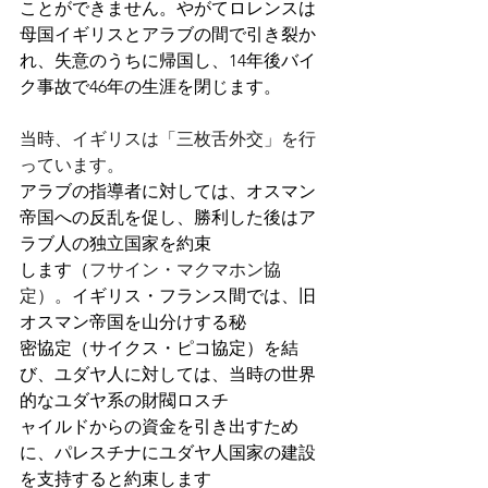
ことができません。やがてロレンスは
母国イギリスとアラブの間で引き裂か
れ、失意のうちに帰国し、14年後バイ
ク事故で46年の生涯を閉じます。
当時、イギリスは「三枚舌外交」を行
っています。
アラブの指導者に対しては、オスマン
帝国への反乱を促し、勝利した後はア
ラブ人の独立国家を約束
します（
フサイン・マクマホン協
定）。
イギリス・フランス間では、旧
オスマン帝国を山分けする秘
密協定（サイクス・ピコ協定）を結
び、ユダヤ人に対しては、当時の世界
的なユダヤ系の財閥ロスチ
ャイルドからの資金を引き出すため
に、パレスチナにユダヤ人国家の建設
を支持すると約束します