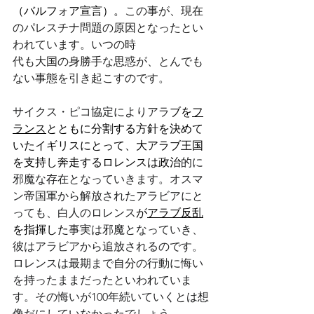
（バルフォア宣言）。
この事が、現在
のパレスチナ問題の原因となったとい
われています。いつの時
代も大国の身勝手な思惑が、とんでも
ない事態を引き起こすのです。
サイクス・ピコ協定によりアラ
ブを
フ
ランス
とともに分割する方針を決めて
いたイギリスにとって、大アラブ王国
を支持し奔走するロレンスは政治
的に
邪魔な存在となっていきます。オスマ
ン帝国軍から解放されたアラビアにと
っても、白人のロレンス
が
アラブ反乱
を指揮した
事実は邪魔となっていき、
彼はアラビアから追放されるのです。
ロレンスは最期まで自分の行動に悔い
を持ったままだったといわれていま
す。その悔いが100年続いていくとは想
像だにしていなかったでしょう…。