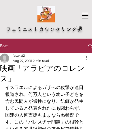
​フェミニストカウンセリング堺
Post
fcsakai2
Aug 29, 2025
2 min read
映画「アラビアのロレン
ス」
イスラエルによるガザへの攻撃が連日
報道され、何万人という幼い子どもを
含む民間人が犠牲になり、飢饉が発生
していると発表されたにも関わらず、
国連の人道支援もままならぬ状況で
す。この「パレスチナ問題」の根幹と
もいえる20世紀初頭のアラビア情勢を