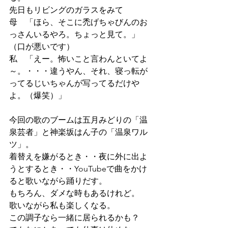
先日もリビングのガラスをみて
母　「ほら、そこに禿げちゃびんのお
っさんいるやろ。ちょっと見て。」　
（口が悪いです）
私　「えー。怖いこと言わんといてよ
～。・・・違うやん、それ、寝っ転が
ってるじいちゃんが写ってるだけや
よ。（爆笑）」
今回の歌のブームは五月みどりの「温
泉芸者」と神楽坂はん子の「温泉ワル
ツ」。
着替えを嫌がるとき・・夜に外に出よ
うとするとき・・YouTubeで曲をかけ
ると歌いながら踊りだす。
もちろん、ダメな時もあるけれど。　
歌いながら私も楽しくなる。
この調子なら一緒に居られるかも？　