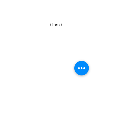
　　　　　　　　　（tam）