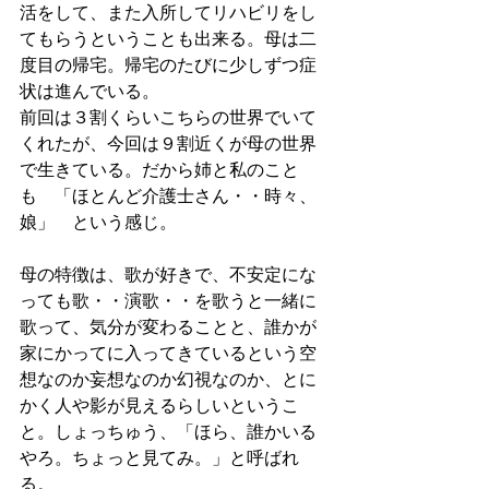
活をして、また入所してリハビリをし
てもらうということも出来る。母は二
度目の帰宅。帰宅のたびに少しずつ症
状は進んでいる。
前回は３割くらいこちらの世界でいて
くれたが、今回は９割近くが母の世界
で生きている。だから姉と私のこと
も　「ほとんど介護士さん・・時々、
娘」　という感じ。
母の特徴は、歌が好きで、不安定にな
っても歌・・演歌・・を歌うと一緒に
歌って、気分が変わることと、誰かが
家にかってに入ってきているという空
想なのか妄想なのか幻視なのか、とに
かく人や影が見えるらしいというこ
と。しょっちゅう、「ほら、誰かいる
やろ。ちょっと見てみ。」と呼ばれ
る。